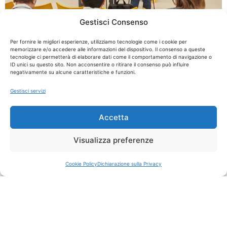
Gestisci Consenso
Articoli
Per fornire le migliori esperienze, utilizziamo tecnologie come i cookie per
memorizzare e/o accedere alle informazioni del dispositivo. Il consenso a queste
Al NextFSE25 di Bolzano Makros porta la
tecnologie ci permetterà di elaborare dati come il comportamento di navigazione o
tecnologia avanzata per proteggere la
ID unici su questo sito. Non acconsentire o ritirare il consenso può influire
negativamente su alcune caratteristiche e funzioni.
bellezza
Gestisci servizi
Accetta
Visualizza preferenze
Contattaci
Abbiamo la soluzione per te
Cookie Policy
Dichiarazione sulla Privacy
Nome *
Cognome *