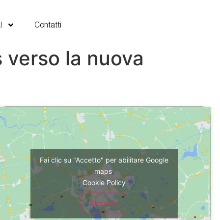
l
Contatti
s verso la nuova
Fai clic su "Accetto" per abilitare Google
maps
Cookie Policy
Accetto