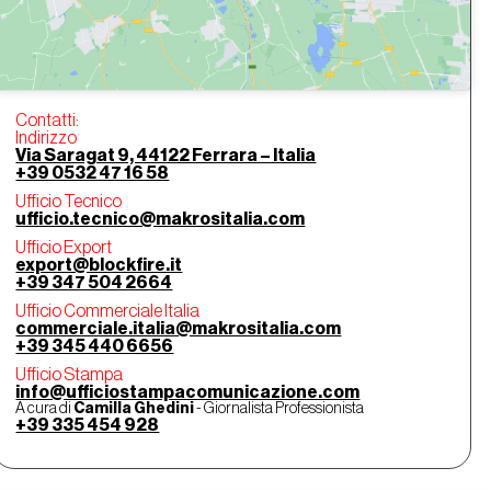
Contatti:
Indirizzo
Via Saragat 9, 44122 Ferrara – Italia
+39 0532 47 16 58
Ufficio Tecnico
ufficio.tecnico@makrositalia.com
Ufficio Export
export@blockfire.it
+39 347 504 2664
Ufficio Commerciale Italia
commerciale.italia@makrositalia.com
+39 345 440 6656
Ufficio Stampa
info@ufficiostampacomunicazione.com
A cura di
Camilla Ghedini
- Giornalista Professionista
+39 335 454 928