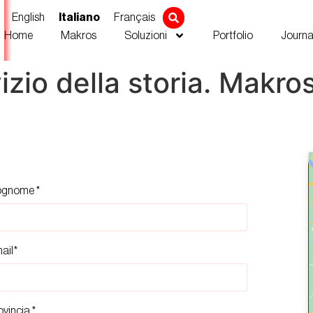
English
Français
Italiano
Home
Makros
Soluzioni
Portfolio
Journa
izio della storia. Makro
gnome *
ail*
ovincia *